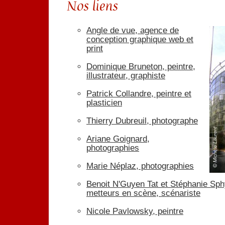
Nos liens
Angle de vue, agence de
conception graphique web et
print
Dominique Bruneton, peintre,
illustrateur, graphiste
Patrick Collandre, peintre et
plasticien
Thierry Dubreuil, photographe
Ariane Goignard,
photographies
Marie Néplaz, photographies
Benoit N'Guyen Tat et Stéphanie Sp
metteurs en scène, scénariste
Nicole Pavlowsky, peintre